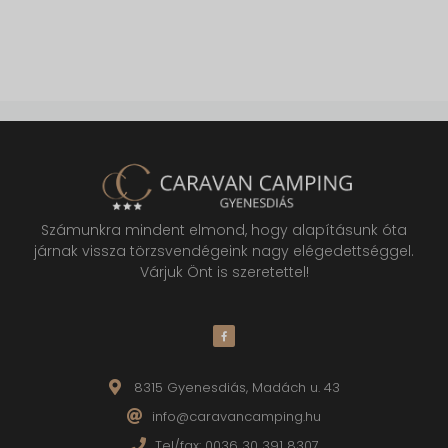
Számunkra mindent elmond, hogy alapításunk óta
járnak vissza törzsvendégeink nagy elégedettséggel.
Várjuk Önt is szeretettel!
8315 Gyenesdiás, Madách u. 43
info@caravancamping.hu
Tel/fax: 0036 30 391 8307