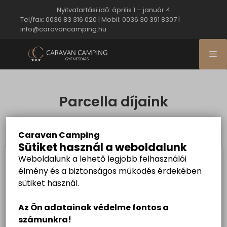
Nyitvatartási idő: április 1 – január 4
Tel/fax: 0036 83 316 020
|
Mobil: 0036 30 391 8307
|
info@caravancamping.hu
Parcella díjaink
Caravan Camping
Sütiket használ a weboldalunk
Weboldalunk a lehető legjobb felhasználói
FŐSZEZON
élmény és a biztonságos működés érdekében
napi díjak
sütiket használ.
2026. június 16 - augusztus 31.
Az Ön adatainak védelme fontos a
számunkra!