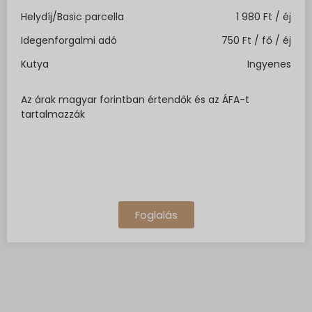
Helydíj/Basic parcella
1 980 Ft / éj
Idegenforgalmi adó
750 Ft / fő / éj
Kutya
Ingyenes
Az árak magyar forintban értendők és az ÁFA-t
tartalmazzák
Foglalás