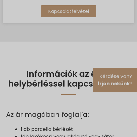
Kapcsolatfelvétel
Információk az éves
Kérdése van?
helybérléssel kapcsolatban.
Írjon nekünk!
Az ár magában foglalja:
1 db parcella bérlését
1db lakókocsi vagy lakóautó vagy sátor