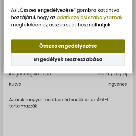
Az „Összes engedélyezése” gombra kattintva
Felnőtt
3 800 Ft / fő / éj
hozzájárul, hogy az
adatkezelési szabályzatnak
Gyerek (2-14)
2 280 Ft / fő / éj
megfelelően az összes sütit használhatjuk.
Gyerek (0-2)
Ingyenes
Áramcsatlakozás (16A)
1 600 Ft / éj
Összes engedélyezése
Helydíj/Superior parcella
4 980 Ft / éj
Engedélyek testreszabása
Helydíj/Basic parcella
3 090 Ft / éj
Idegenforgalmi adó
750 Ft / fő / éj
Kutya
Ingyenes
Az árak magyar forintban értendők és az ÁFA-t
tartalmazzák