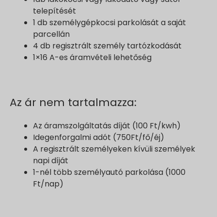
telepítését
1 db személygépkocsi parkolását a saját
parcellán
4 db regisztrált személy tartózkodását
1×16 A-es áramvételi lehetőség
Az ár nem tartalmazza:
Az áramszolgáltatás díját (100 Ft/kwh)
Idegenforgalmi adót (750Ft/fő/éj)
A regisztrált személyeken kívüli személyek
napi díját
1-nél több személyautó parkolása (1000
Ft/nap)