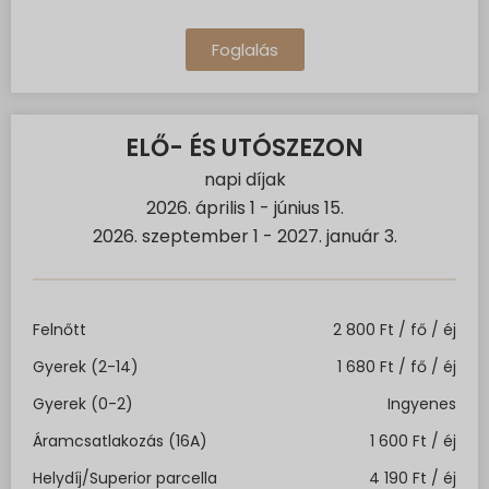
Foglalás
ELŐ- ÉS UTÓSZEZON
napi díjak
2026. április 1 - június 15.
2026. szeptember 1 - 2027. január 3.
Felnőtt
2 800 Ft / fő / éj
Gyerek (2-14)
1 680 Ft / fő / éj
Gyerek (0-2)
Ingyenes
Áramcsatlakozás (16A)
1 600 Ft / éj
Helydíj/Superior parcella
4 190 Ft / éj