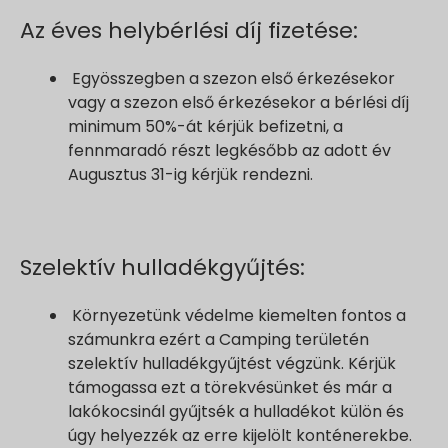
Az éves helybérlési díj fizetése:
Egyösszegben a szezon első érkezésekor
vagy a szezon első érkezésekor a bérlési díj
minimum 50%-át kérjük befizetni, a
fennmaradó részt legkésőbb az adott év
Augusztus 31-ig kérjük rendezni.
Szelektív hulladékgyűjtés:
Környezetünk védelme kiemelten fontos a
számunkra ezért a Camping területén
szelektív hulladékgyűjtést végzünk. Kérjük
támogassa ezt a törekvésünket és már a
lakókocsinál gyűjtsék a hulladékot külön és
úgy helyezzék az erre kijelölt konténerekbe.