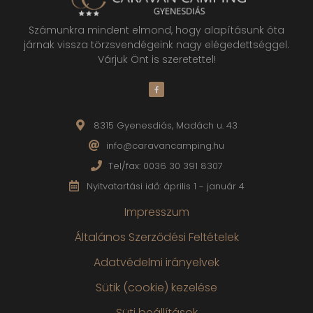
Számunkra mindent elmond, hogy alapításunk óta
járnak vissza törzsvendégeink nagy elégedettséggel.
Várjuk Önt is szeretettel!
8315 Gyenesdiás, Madách u. 43
info@caravancamping.hu
Tel/fax: 0036 30 391 8307
Nyitvatartási idő: április 1 - január 4
Impresszum
Általános Szerződési Feltételek
Adatvédelmi irányelvek
Sütik (cookie) kezelése
Süti beállítások
Copyright © 2026 Caravan Camping - All rights reserved