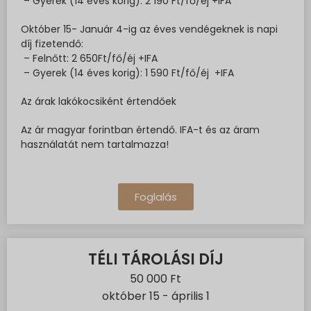
– Gyerek (14 éves korig): 2 190 Ft/fő/éj +IFA
Október 15- Január 4-ig az éves vendégeknek is napi
díj fizetendő:
– Felnőtt: 2 650Ft/fő/éj +IFA
– Gyerek (14 éves korig): 1 590 Ft/fő/éj +IFA
Az árak lakókocsiként értendőek
Az ár magyar forintban értendő. IFA-t és az áram
használatát nem tartalmazza!
Foglalás
TÉLI TÁROLÁSI DÍJ
50 000 Ft
október 15 - április 1